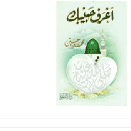
مفسدات القلوب الخمسة
الأســرة وتربـية النشء
من تراث الشيح محمد حسين عيسى رحمه الله تهنئة بحلول