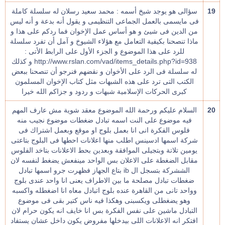
19
سؤالى هو يوجد شيخ أسمه : محمد سعيد رسلان له سلسلة كاملة
فى مايسمى بالعمل الجماعى التنظيمى و يقول أنه بدعة و أنه ليس
من الدين فى شيئ و هو أساس عمل الإخوان فما ردكم على هذا و
ماذا تنصحنا بكيفية التعامل مع هؤلاء الشيوخ و آمل أن تفرد سلسلة
للرد على هذا الموضوع و الجزء الأول على الرابط الأتى :
http://www.rslan.com/vad/items_details.php?id=938 و كذلك
له سلسلة فى الرد على الأخوان و نقضهم فنرجو أن تنصحنا ببعض
الكتب التى ترد على هذه الشبهات مثل كتاب الإخوان المسلمون
كبرى الحركات الإسلامية شبهات و ردود و جزاكم الله خيرا
20
السلام عليكم ورحمة الله الموضوع معقد شوية مش عارف المهم
فيه موضوع على النت اسمه تبادل ضغطات موضوع نجيب منه
فلوس الفكرة انى انا بعمل بلوج او موقع وبعمل اشتراك فى
شركة اسمها ادسينس اطلب منها اعلانات احطها فى البلوج بتاعتى
يومين تلاتة وبتجيلى الموافقة وبعدين بحط الاعلانات بتاخد الفلوس
مقابل الضغطة على الاعلان بس الواحد مينفعش يضغط لنفسه لان
الششركة بتسجل ال ib بتاع الجهاز فظهرت جرو اسمها تبادل
ضغطات تبادل مصلحة ما بين الاطراف يعنى انا واحد عندى بلوج
وواحد تانى من القاهرة عنده بلوج اتبادل معاه انا اضغطله واكسبه
وهو يضغطلى ويكسبنى وهكذا فيه ناس كتير بقى فى موضوع
التبادل ماشين على نفس الفكرة بس انا خايف انه يكون حرام لان
افتكر انه الاعلانات اللى بيدخلها مفروض يكون داخل عشان يستفاد