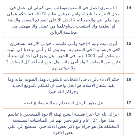
14
انا مصري اعمل في السعوديةوطلب مني كفيلي ان اعمل في
محل الانترنت التابع له وانتم تعرفون نظام الكفاله فما حكم عملي
مع العلم انني والحمد لله لا ادخل الا علي المواقع المفيده والدينية
او العلمية وانا استفدت دينياوعلميا من عملي وانا مهمتي هي
محاسبة الزبائن
15
أبوى ميت وليه 4 إخوة وأمى عايشة ، خواتى الأربعة مسافرين
2فى فرنسا و 2 فى السعودية ، وعايش أنا و أمى لوحدنا فى البيت
، ومعاش أبويا 1000 جنيه فى الشهر . هل يجوز لى أخد أى مبلغ أنا
عايزه من المعاش ؟ ولو أمى ماتت هل يجوز ليه أخذ كل المعاش ؟
ولا خواتى لهم
16
حكم الادلاء بالرأى فى الانتخابات بالشورى وهل الصوت امانه وما
يفيد بشعار الاسلام هو الحل واحب ان اهنئكم بالموقع الجديد
وجزاكم الله خيرا
17
هل يجوز للرجل استخدام ميدالية مفاتيح فضه
18
جزاك الله عنا خيرا فضيلة الشيخ تهنئة الاخوة المسيحين باعيادهم
مثل قول "كل عام وانتم بخير" لهم في المناسبات المسيحية
المختلفة هل هو حرام مع ذكر بعض الادلة حتي استطيع الرد علي
بعض الاخوة