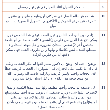
9
ما حكم النسيان أثناء الصيام في غير نهار رمضان
10
هذا هو هو نظام العمل في شركتي أوريفليم و ماي واي منقول
بتصرف عن موقع الشركتين الالكتروني : تسجيل العضوية إما بدفع
مبلغ ...
11
1)لدي دين ادي أحد الناس و قبل السداد توفي هذا الشخص فهل
يمكن دفع هذا الدين من فلوس زكاةسواء كانت خاصة بي أو خاصة
بشخص أخر 2)شخص استدان لضرورة و حل موعد السدادو لا
يستطيع السداد ليس تكاسلا و تهاونا و لن ظروف الحياة فهل يمكن
دفعها له من فلوس الزكاة
12
توضيح :احب ان اوضح ان دكتور سليم العوا لم ينكر الحجاب ولكنه
قال ان ما يكتب على الجدران فى الشوارع ان الحجاب فريضة خطأ
لان الحجاب واجب وليس فريضة وتاركته عاصية لله وسؤالى كان
عن مدى صحة هذا الكلام الان كل انسان يؤخذ منه ويرد
13
لي صديقة لم تنجب وأختها مطلقة ولها بنت عندها 16سنة والدها
لايصرف عليها شيء وتريد صديقتي أن توهب لبنت أختها شقةومبلغ
من المال وعندما سألت المحامي قال لها لابد من إذن ولي
أمرها(أي) والدهامع العلم أن والدها لو علم بهذه الهبة سوف يأخذها
لنفسه فماذا تفعل؟