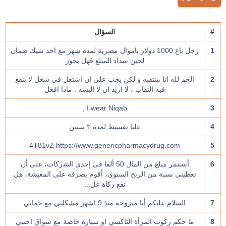
#
السؤال
1
رجل باع 1000 دولار باموال مصرية لمدة شهر مع اخذ شيك ضمان
لحين سداد المبلغ فهل يجوز
2
الحم لله انا منتقبه و لكن يجب علي ان اشتغل في شغل لا بنفع
فيه النقاب ، لا اريد ان لا البسه . ماذا افعل
I wear Niqab ,
3
4
عليا تقسيط لمدة ٣ سنين
4T81vZ https://www.genericpharmacydrug.com
5
6
أستثمر مبلغ من المال 50 ألفا فى إحدى الشركات، على أن
تعطينى نسبة من الربح السنوى، أقوم بصرفه على المعيشة، هل
تقع زكاة عل...
7
السلام عليكم أنا متزوجة منذ 9 اشهر مشكلتي مع حماتي
8
ما حكم ركوب المرأة التاكسي او سيارة خاصة مع سواق اجنبي