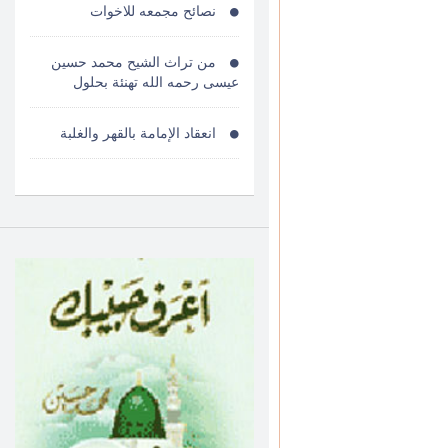
نصائح مجمعه للاخوات
من تراث الشيح محمد حسين
عيسى رحمه الله تهنئة بحلول
انعقاد الإمامة بالقهر والغلبة
الدين فى بعض دساتير الدول
النصرانية
ارشاد المجتمع
فتوى المواد الاضافية فى الغذاء
والدواء ( قرار مجمع الفقه الدولى )
مفسدات القلوب الخمسة
فوائد البنوك حرام حرام حرام